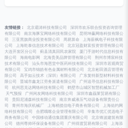
友情链接：
北京霸涛科技有限公司
深圳市欢乐联合投资咨询管理
有限公司
南京海豚宝网络科技有限公司
昆明坤赢网络科技有限公
司
三亚黑旗商业投资有限公司
周易算命
上海薪枫电子科技有限
公司
上海乾泰信息技术有限公司
北京冠盈财富投资管理有限公司
大连开发区分公司
蓟县清真回民农家院
厦门手游时代信息科技有
限公司
海南电影网
北海贵美品牌管理有限公司
荆州市博宸科技
技术有限公司
汕头市海恩堂中医药科技有限公司
深圳市若观商贸
有限公司
宝鸡市锦皓有色金属材料有限公司
北京彬田酒店管理有
限公司
高手如云技术（深圳）有限公司
广东复特新型材料科技有
限公司
晋城市鑫龙江劳务派遣有限公司
广州追寻信息科技有限公
司
杭州思克达网络科技有限公司
鹤壁市山城区智慧机械加工厂
天气预报
广州闲友网络科技有限公司
深圳市鑫赑莱贸易有限公
司
贵阳尼浦森科技有限公司
南京奔威液压气动设备有限责任公
司
青州市海庆机械厂
上海稍揽信电子商务有限公司
上海佑灼网
络科技有限公司
合肥哦喀企业管理有限公司
辛集市优汇优选电子
商务有限公司
中国移动通信集团重庆有限公司
北京锋波建筑有限
公司
德州尊帅环保设备有限公司
广州得渡贸易有限公司
上海添