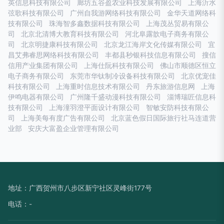
英信息科技有限公司
廊坊五谷盈农业科技发展有限公司
上海沂水
弦歌科技有限公司
广州自我游网络科技有限公司
金华天道网络科
技有限公司
珠海智多鑫数据科技有限公司
上海茂丛贸易有限公
司
北京北清博大教育科技有限公司
河北阜露歆电子商务有限公
司
北京明捷康科技有限公司
北京龙江海岸文化传媒有限公司
宜
昌艾弗睿思网络科技有限公司
丰都县秒银科技信息有限公司
搜信
信用产业集团有限公司
上海仕阮科技有限公司
佛山市顺德区恒立
电子商务有限公司
东莞市华钛制冷设备科技有限公司
北京优宠佳
科技有限公司
上海重时信息技术有限公司
丹东旅游信息网
上海
伊鸣电器有限公司
广州隆千盛动漫科技有限公司
淄博瑞匠信息科
技有限公司
上海潼羽澄平面设计有限公司
智敏安防科技有限公
司
上海美每有度广告有限公司
北京蓝色假日国际旅行社马连道营
业部
安庆大富盈企业管理有限公司
地址：广西贺州市八步区新宁社区灵峰街177号
电话：-